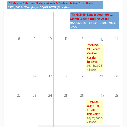
31 Mayıs - 5 Haziran Ekolojik Yıkımla Mücadele Haftası Etkinlikleri
05/31/2026 (Tüm gün)
-
06/06/2026 (Tüm gün)
TMMOB 49. Dönem Çoğunluksuz
Olağan Genel Kurulu ve Seçimi
06/05/2026 - 09:30
-
06/07/2026 -
17:00
8
9
10
11
12
14
13
TMMOB
49. Dönem
Yönetim
Kurulu
Toplantısı
06/13/2026
- 14:00
15
16
17
18
19
20
21
22
23
24
25
26
28
27
TMMOB
YÖNETİM
KURULU
TOPLANTISI
06/27/2026
- 13:00