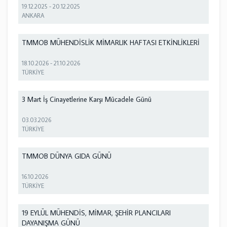
19.12.2025
-
20.12.2025
ANKARA
TMMOB MÜHENDİSLİK MİMARLIK HAFTASI ETKİNLİKLERİ
18.10.2026
-
21.10.2026
TÜRKİYE
3 Mart İş Cinayetlerine Karşı Mücadele Günü
03.03.2026
TÜRKİYE
TMMOB DÜNYA GIDA GÜNÜ
16.10.2026
TÜRKİYE
19 EYLÜL MÜHENDİS, MİMAR, ŞEHİR PLANCILARI
DAYANIŞMA GÜNÜ