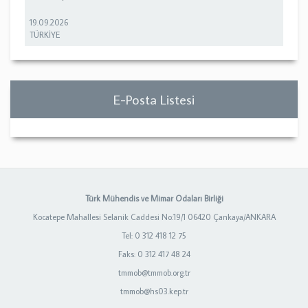
19.09.2026
TÜRKİYE
E-Posta Listesi
Türk Mühendis ve Mimar Odaları Birliği
Kocatepe Mahallesi Selanik Caddesi No:19/1 06420 Çankaya/ANKARA
Tel: 0 312 418 12 75
Faks: 0 312 417 48 24
tmmob@tmmob.org.tr
tmmob@hs03.kep.tr