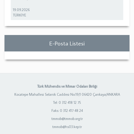
19.09.2026
TÜRKİYE
E-Posta Listesi
Türk Mühendis ve Mimar Odaları Birliği
Kocatepe Mahallesi Selanik Caddesi No:19/1 06420 Çankaya/ANKARA
Tel: 0 312 418 12 75
Faks: 0 312 417 48 24
tmmob@tmmob.org.tr
tmmob@hs03.kep.tr