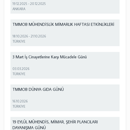
19.12.2025
-
20.12.2025
ANKARA
TMMOB MÜHENDİSLİK MİMARLIK HAFTASI ETKİNLİKLERİ
18.10.2026
-
21.10.2026
TÜRKİYE
3 Mart İş Cinayetlerine Karşı Mücadele Günü
03.03.2026
TÜRKİYE
TMMOB DÜNYA GIDA GÜNÜ
16.10.2026
TÜRKİYE
19 EYLÜL MÜHENDİS, MİMAR, ŞEHİR PLANCILARI
DAYANIŞMA GÜNÜ