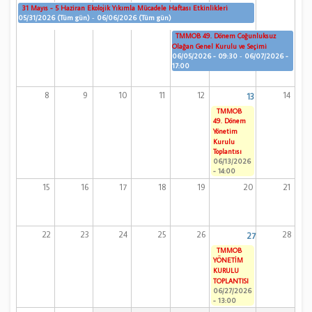
31 Mayıs - 5 Haziran Ekolojik Yıkımla Mücadele Haftası Etkinlikleri
05/31/2026 (Tüm gün)
-
06/06/2026 (Tüm gün)
TMMOB 49. Dönem Çoğunluksuz
Olağan Genel Kurulu ve Seçimi
06/05/2026 - 09:30
-
06/07/2026 -
17:00
8
9
10
11
12
14
13
TMMOB
49. Dönem
Yönetim
Kurulu
Toplantısı
06/13/2026
- 14:00
15
16
17
18
19
20
21
22
23
24
25
26
28
27
TMMOB
YÖNETİM
KURULU
TOPLANTISI
06/27/2026
- 13:00