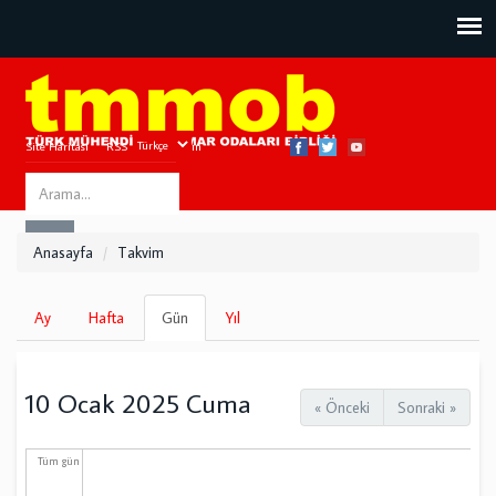
Site Haritası
RSS
Bize Ulaşın
Search
ARA
this
Anasayfa
Takvim
site
Birincil
Ay
Hafta
Gün
(etkin
Yıl
sekmeler
sekme)
10 Ocak 2025 Cuma
« Önceki
Sonraki »
Tüm gün