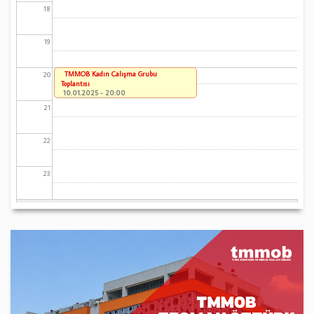
18
19
TMMOB Kadın Çalışma Grubu
20
Toplantısı
10.01.2025 - 20:00
21
22
23