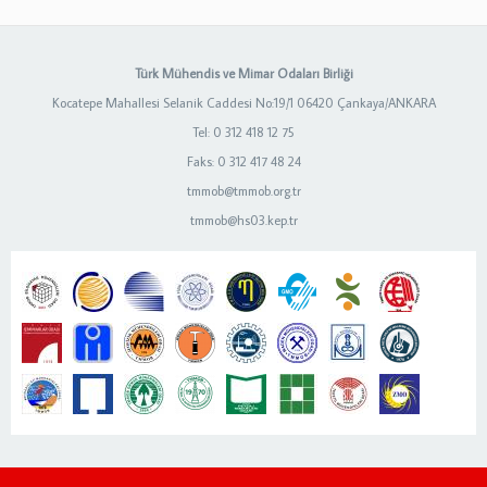
Türk Mühendis ve Mimar Odaları Birliği
Kocatepe Mahallesi Selanik Caddesi No:19/1 06420 Çankaya/ANKARA
Tel: 0 312 418 12 75
Faks: 0 312 417 48 24
tmmob@tmmob.org.tr
tmmob@hs03.kep.tr