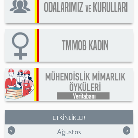
ETKİNLİKLER
Ağustos
Önceki
Sonrak
«
»