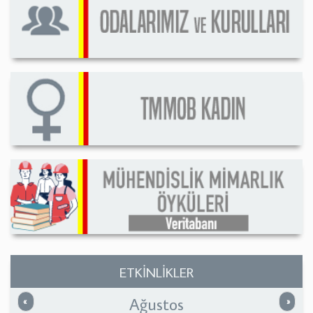
ETKİNLİKLER
Ağustos
Önceki
Sonrak
«
»