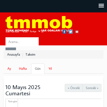
Site Haritası
RSS
Bize Ulaşın
Search
ARA
this
Anasayfa
Takvim
site
Birincil
Ay
Hafta
Gün
(etkin
Yıl
sekmeler
sekme)
10 Mayıs 2025
« Önceki
Sonraki »
Cumartesi
Tüm gün