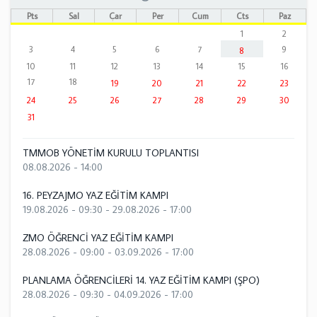
Pts
Sal
Çar
Per
Cum
Cts
Paz
1
2
3
4
5
6
7
9
8
10
11
12
13
14
15
16
17
18
19
20
21
22
23
24
25
26
27
28
29
30
31
TMMOB YÖNETİM KURULU TOPLANTISI
08.08.2026 - 14:00
16. PEYZAJMO YAZ EĞİTİM KAMPI
19.08.2026 - 09:30
-
29.08.2026 - 17:00
ZMO ÖĞRENCİ YAZ EĞİTİM KAMPI
28.08.2026 - 09:00
-
03.09.2026 - 17:00
PLANLAMA ÖĞRENCİLERİ 14. YAZ EĞİTİM KAMPI (ŞPO)
28.08.2026 - 09:30
-
04.09.2026 - 17:00