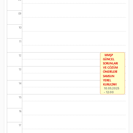
09
10
11
MMŞP
12
GÜNCEL
SORUNLARI
VE ÇÖZÜM
13
ÖNERİLERİ
SAMSUN
YEREL
14
KURULTAYI
10.05.2025
- 12:00
15
16
17