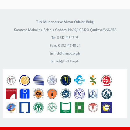
Türk Mühendis ve Mimar Odaları Birliği
Kocatepe Mahallesi Selanik Caddesi No:19/1 06420 Çankaya/ANKARA
Tel: 0 312 418 12 75
Faks: 0 312 417 48 24
tmmob@tmmob.org.tr
tmmob@hs03.kep.tr