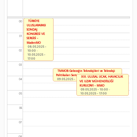
TÜRKİYE
00
ULUSLARARASI
SONDAJ
KONGRESİ VE
01
SERGİSİ -
MadenMO
08.05.2025 -
02
10:00
-
10.05.2025 -
17:00
03
TMMOB Geleceğin Teknolojileri ve Teknoloji
Politikaları Sempozyumu
XIII. ULUSAL UÇAK, HAVACILIK
09.05.2025 - 09:30
-
10.05.2025 - 17:00
04
VE UZAY MÜHENDİSLİĞİ
KURULTAYI - MMO
09.05.2025 - 10:00
-
10.05.2025 - 17:00
05
06
07
08