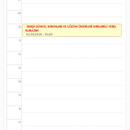
09
MMŞP GÜNCEL SORUNLARI VE ÇÖZÜM ÖNERİLERİ KIRKLARELİ YEREL
10
KURULTAYI
02.06.2025 - 10:00
11
12
13
14
15
16
17