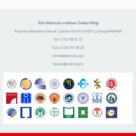
Türk Mühendis ve Mimar Odaları Birliği
Kocatepe Mahallesi Selanik Caddesi No:19/1 06420 Çankaya/ANKARA
Tel: 0 312 418 12 75
Faks: 0 312 417 48 24
tmmob@tmmob.org.tr
tmmob@hs03.kep.tr