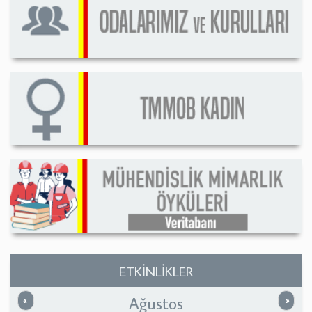
ETKİNLİKLER
Ağustos
Önceki
Sonrak
«
»