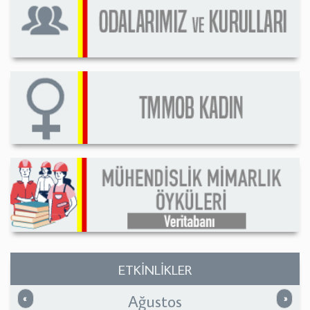
ETKİNLİKLER
Ağustos
Önceki
Sonrak
«
»