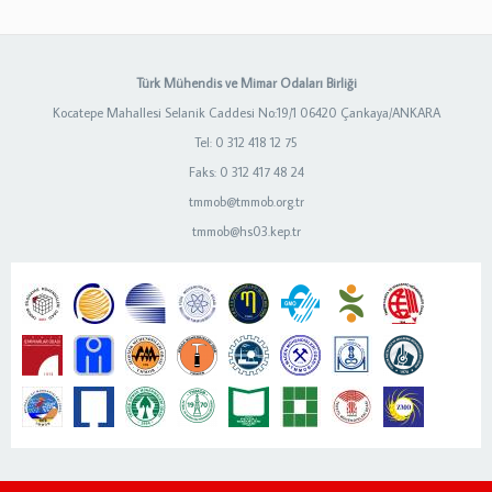
Türk Mühendis ve Mimar Odaları Birliği
Kocatepe Mahallesi Selanik Caddesi No:19/1 06420 Çankaya/ANKARA
Tel: 0 312 418 12 75
Faks: 0 312 417 48 24
tmmob@tmmob.org.tr
tmmob@hs03.kep.tr