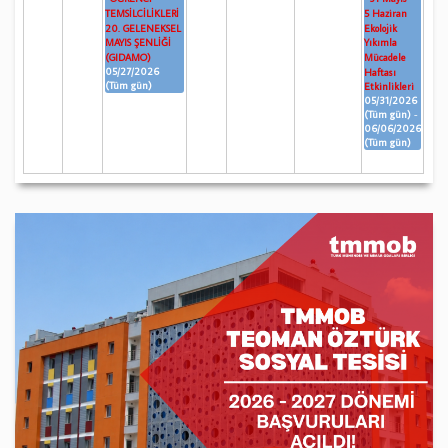
TEMSİLCİLİKLERİ
5 Haziran
20. GELENEKSEL
Ekolojik
MAYIS ŞENLİĞİ
Yıkımla
(GIDAMO)
Mücadele
05/27/2026
Haftası
(Tüm gün)
Etkinlikleri
05/31/2026
(Tüm gün)
-
06/06/2026
(Tüm gün)