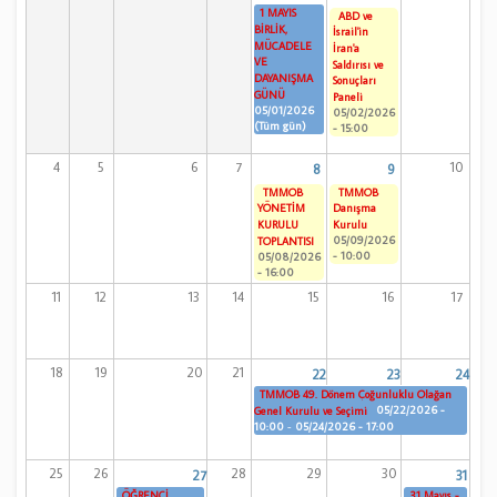
1 MAYIS
ABD ve
BİRLİK,
İsrail'in
MÜCADELE
İran'a
VE
Saldırısı ve
DAYANIŞMA
Sonuçları
GÜNÜ
Paneli
05/01/2026
05/02/2026
(Tüm gün)
- 15:00
4
5
6
7
10
8
9
TMMOB
TMMOB
YÖNETİM
Danışma
KURULU
Kurulu
05/09/2026
TOPLANTISI
- 10:00
05/08/2026
- 16:00
11
12
13
14
15
16
17
18
19
20
21
22
23
24
TMMOB 49. Dönem Çoğunluklu Olağan
05/22/2026 -
Genel Kurulu ve Seçimi
10:00
-
05/24/2026 - 17:00
25
26
28
29
30
27
31
ÖĞRENCİ
31 Mayıs -