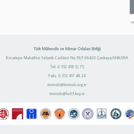
Türk Mühendis ve Mimar Odaları Birliği
Kocatepe Mahallesi Selanik Caddesi No:19/1 06420 Çankaya/ANKARA
Tel: 0 312 418 12 75
Faks: 0 312 417 48 24
tmmob@tmmob.org.tr
tmmob@hs03.kep.tr