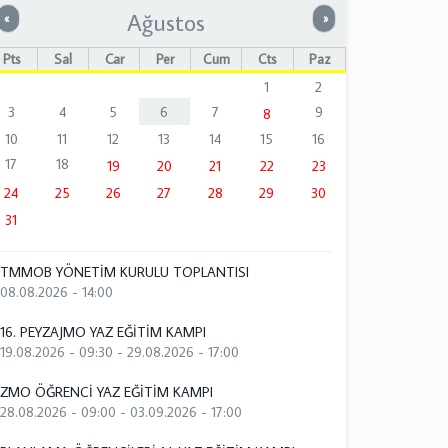
Ağustos
Önceki
Sonraki
«
»
Pts
Sal
Çar
Per
Cum
Cts
Paz
1
2
3
4
5
6
7
9
8
10
11
12
13
14
15
16
17
18
19
20
21
22
23
24
25
26
27
28
29
30
31
TMMOB YÖNETİM KURULU TOPLANTISI
08.08.2026 - 14:00
16. PEYZAJMO YAZ EĞİTİM KAMPI
19.08.2026 - 09:30
-
29.08.2026 - 17:00
ZMO ÖĞRENCİ YAZ EĞİTİM KAMPI
28.08.2026 - 09:00
-
03.09.2026 - 17:00