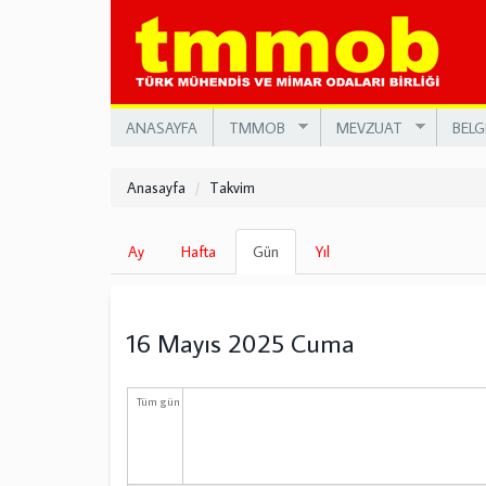
Ana
içeriğe
atla
ANASAYFA
TMMOB
MEVZUAT
BELG
Anasayfa
Takvim
Birincil
Ay
Hafta
Gün
(etkin
Yıl
sekmeler
sekme)
16 Mayıs 2025 Cuma
Tüm gün