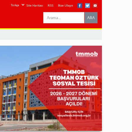
Site Haritası
RSS
Bize Ulaşın
Search
ARA
this
site