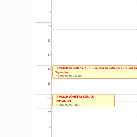
10
11
12
13
TMMOB Denetleme Kurulu ve Oda Denetleme Kurulları Or
14
Toplantısı
16.05.2025 - 14:00
15
TMMOB YÖNETİM KURULU
16
TOPLANTISI
16.05.2025 - 16:00
17
18