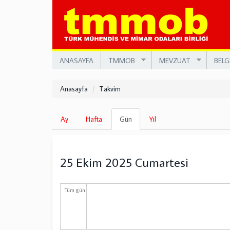
Ana
içeriğe
atla
ANASAYFA
TMMOB
MEVZUAT
BELG
Anasayfa
Takvim
Birincil
Ay
Hafta
Gün
(etkin
Yıl
sekmeler
sekme)
25 Ekim 2025 Cumartesi
Tüm gün