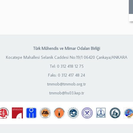
Türk Mühendis ve Mimar Odaları Birliği
Kocatepe Mahallesi Selanik Caddesi No:19/1 06420 Çankaya/ANKARA
Tel: 0 312 418 12 75
Faks: 0 312 417 48 24
tmmob@tmmob.org.tr
tmmob@hs03.kep.tr