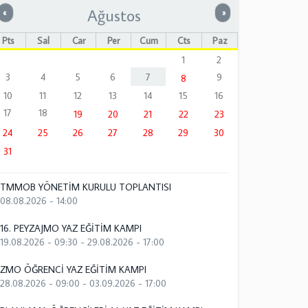
Ağustos
Önceki
Sonraki
«
»
Pts
Sal
Çar
Per
Cum
Cts
Paz
1
2
3
4
5
6
7
9
8
10
11
12
13
14
15
16
17
18
19
20
21
22
23
24
25
26
27
28
29
30
31
TMMOB YÖNETİM KURULU TOPLANTISI
08.08.2026 - 14:00
16. PEYZAJMO YAZ EĞİTİM KAMPI
19.08.2026 - 09:30
-
29.08.2026 - 17:00
ZMO ÖĞRENCİ YAZ EĞİTİM KAMPI
28.08.2026 - 09:00
-
03.09.2026 - 17:00