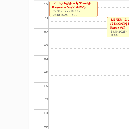
XII. İşçi Sağlığı ve İş Güvenliği
00
Kongresi ve Sergisi (MMO)
22.10.2025 - 10:00
-
25.10.2025 - 17:00
01
MERSEM 12. 
VE DOĞALTAŞ 
(MadenMO)
02
23.10.2025 - 
17:00
03
04
05
06
07
08
09