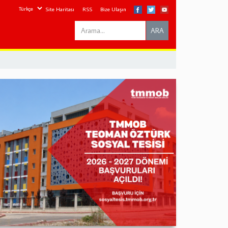
Site Haritası
RSS
Bize Ulaşın
Search
ARA
this
site